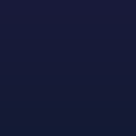
通过数字化工具监测和改善健康状况