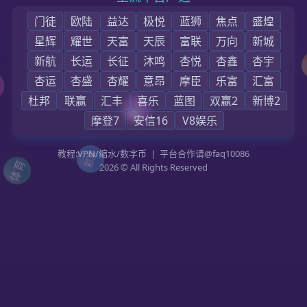
首页
关于公司
集团新闻